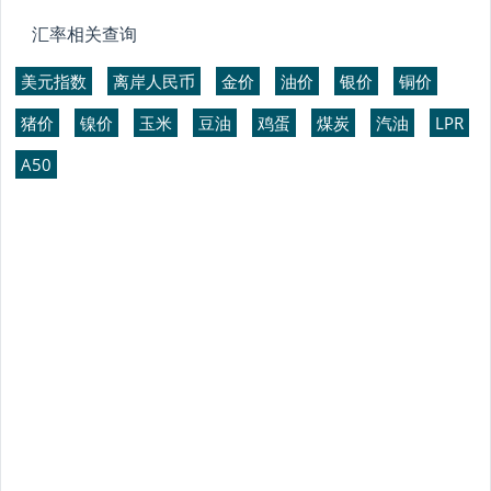
汇率相关查询
美元指数
离岸人民币
金价
油价
银价
铜价
猪价
镍价
玉米
豆油
鸡蛋
煤炭
汽油
LPR
A50