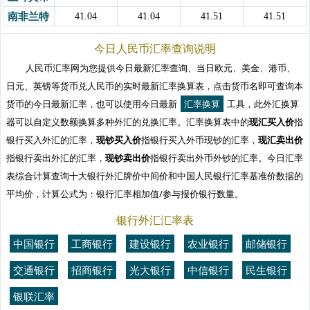
南非兰特
41.04
41.04
41.51
41.51
今日人民币汇率查询说明
人民币汇率网为您提供今日最新汇率查询、当日欧元、美金、港币、
日元、英镑等货币兑人民币的实时最新汇率换算表，点击货币名即可查询本
货币的今日最新汇率，也可以使用今日最新
汇率换算
工具，此外汇换算
器可以自定义数额换算多种外汇的兑换汇率。汇率换算表中的
现汇买入价
指
银行买入外汇的汇率，
现钞买入价
指银行买入外币现钞的汇率，
现汇卖出价
指银行卖出外汇的汇率，
现钞卖出价
指银行卖出外币外钞的汇率。今日汇率
表综合计算查询十大银行外汇牌价中间价和中国人民银行汇率基准价数据的
平均价，计算公式为：银行汇率相加值/参与报价银行数量。
银行外汇汇率表
中国银行
工商银行
建设银行
农业银行
邮储银行
交通银行
招商银行
光大银行
中信银行
民生银行
银联汇率